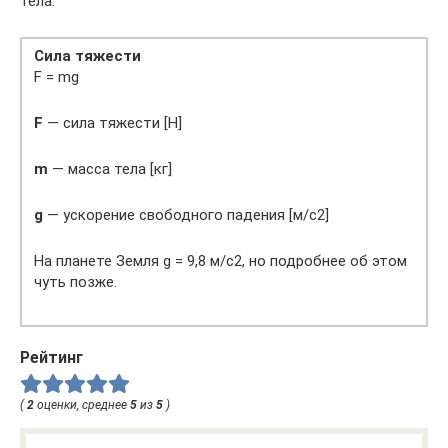
тела.
Сила тяжести
F = mg
F
— сила тяжести [Н]
m
— масса тела [кг]
g
— ускорение свободного падения [м/с2]
На планете Земля g = 9,8 м/с2, но подробнее об этом
чуть позже.
Рейтинг
(
2
оценки, среднее
5
из
5
)