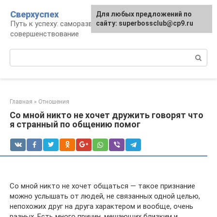
Перейти
Сверхуспех
Для любых предложений по
к
Путь к успеху: саморазвитие и
сайту: superbossclub@cp9.ru
контенту
совершенствование
Поиск:
Главная
»
Отношения
Со мной никто не хочет дружить говорят что
я странный по общению помог
Со мной никто не хочет общаться — такое признание
можно услышать от людей, не связанных одной целью,
непохожих друг на друга характером и вообще, очень
разных. Есть много причин, мешающих близким и