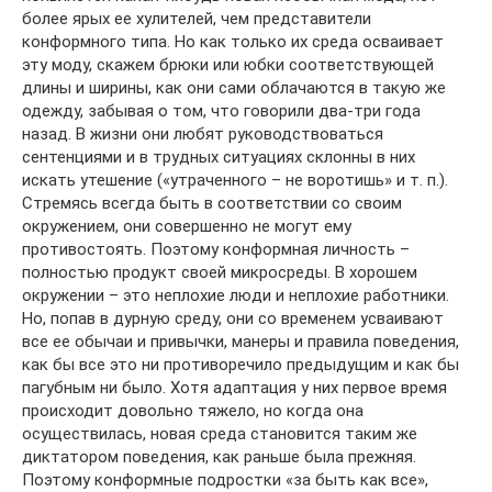
более ярых ее хулителей, чем представители
конформного типа. Но как только их среда осваивает
эту моду, скажем брюки или юбки соответствующей
длины и ширины, как они сами облачаются в такую же
одежду, забывая о том, что говорили два-три года
назад. В жизни они любят руководствоваться
сентенциями и в трудных ситуациях склонны в них
искать утешение («утраченного – не воротишь» и т. п.).
Стремясь всегда быть в соответствии со своим
окружением, они совершенно не могут ему
противостоять. Поэтому конформная личность –
полностью продукт своей микросреды. В хорошем
окружении – это неплохие люди и неплохие работники.
Но, попав в дурную среду, они со временем усваивают
все ее обычаи и привычки, манеры и правила поведения,
как бы все это ни противоречило предыдущим и как бы
пагубным ни было. Хотя адаптация у них первое время
происходит довольно тяжело, но когда она
осуществилась, новая среда становится таким же
диктатором поведения, как раньше была прежняя.
Поэтому конформные подростки «за быть как все»,