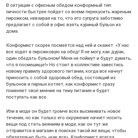
В ситуации с офисным обедом конформный тип
личности быстрее пойдет со всеми перекусить жареным
пирожком, невзирая на то, что его супруга заботливо
предлагает с собой в офис взять куриный бульон из
дома.
Конформист скорее посмеётся над ней и скажет: «У нас
все ходят в пирожковую на обед! Я не могу, как дурак,
один обедать бульоном! Меня не поймут и будут думать,
что я посмешище!» Но стоит в коллективе завестись
новому правилу здорового питания, когда все начнут
приносить с собой здоровый обед, состоящий из
бульонов и парных котлет, как конформист сразу
поменяет своё мнение на тему питания и будет
поступать как все.
Или в моде он будет громче всех высмеивать новое
течение, но как только его окружение начнёт носить
вещи под стать веяниям в моде, как он тут же
отправится в магазин в поисках такой же вещи, чтобы
обязательно быть «как все». Конформист всегда