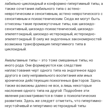
лабильно-циклоидный и конформно-гипертимный типы, а
также сочетания лабильного типа с астено-
невротическим и сенситивным, астено-невротического с
сенситивным и психастеническим. Сюда же могут быть
отнесены такие промежуточные типы, как шизоидо-
сенситивный, шизоидо-психастенический, шизоидо-
эпилептоидный, шизоидо-истероидный, истероидно-
эпилептоидный. В силу же эндогенных закономерностей
возможна трансформация гипертимного типа в
циклоидный.
Амальгамные типы – это тоже смешанные типы, но
иного рода. Они формируются как следствие
напластования черт одного типа на эндогенное ядро
другого в силу неправильного воспитания или иных
хронически действующих психогенных факторов. Здесь
также возможны далеко не все, а лишь некоторые
наслоения одного типа на другой. Подробнее эти
явления рассматриваются в главе о психопатических
развитиях. Здесь же следует отметить, что гипертимно-
неустойчивый и гипертимно-истероидный типы