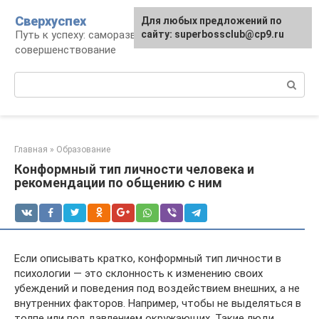
Перейти
Сверхуспех
Для любых предложений по
к
Путь к успеху: саморазвитие и
сайту: superbossclub@cp9.ru
контенту
совершенствование
Поиск:
Главная
»
Образование
Конформный тип личности человека и
рекомендации по общению с ним
Если описывать кратко, конформный тип личности в
психологии — это склонность к изменению своих
убеждений и поведения под воздействием внешних, а не
внутренних факторов. Например, чтобы не выделяться в
толпе или под давлением окружающих. Такие люди