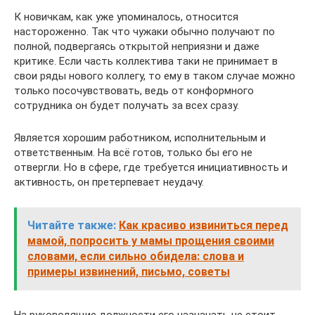
К новичкам, как уже упоминалось, относится
настороженно. Так что чужаки обычно получают по
полной, подвергаясь открытой неприязни и даже
критике. Если часть коллектива таки не принимает в
свои ряды нового коллегу, то ему в таком случае можно
только посочувствовать, ведь от конформного
сотрудника он будет получать за всех сразу.
Является хорошим работником, исполнительным и
ответственным. На всё готов, только бы его не
отвергли. Но в сфере, где требуется инициативность и
активность, он претерпевает неудачу.
Читайте также:
Как красиво извиниться перед
мамой, попросить у мамы прощения своими
словами, если сильно обидела: слова и
примеры извинений, письмо, советы
На руководящие должности его назначать не стоит.