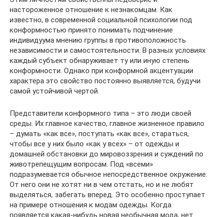
настороженное отношение к незнакомцам. Как
известно, в современной социальной психологии под
конформностью принято понимать подчинение
индивидуума мнению группы в противоположность
независимости и самостоятельности. В разных условиях
каждый субъект обнаруживает ту или иную степень
конформности. Однако при конформной акцентуации
характера это свойство постоянно выявляется, будучи
самой устойчивой чертой.
Представители конформного типа – это люди своей
среды. Их главное качество, главное жизненное правило
– думать «как все», поступать «как все», стараться,
чтобы все у них было «как у всех» – от одежды и
домашней обстановки до мировоззрения и суждений по
животрепещущим вопросам. Под «всеми»
подразумевается обычное непосредственное окружение.
От него они не хотят ни в чем отстать, но и не любят
выделяться, забегать вперед. Это особенно проступает
на примере отношения к модам одежды. Когда
появляется какая-нибудь новая необычная мода, нет