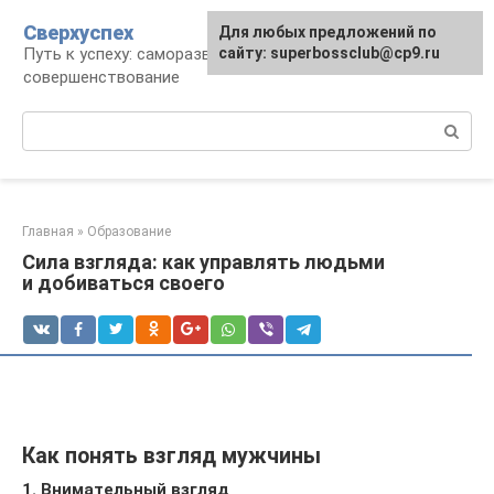
Перейти
Сверхуспех
Для любых предложений по
к
Путь к успеху: саморазвитие и
сайту: superbossclub@cp9.ru
контенту
совершенствование
Поиск:
Главная
»
Образование
Сила взгляда: как управлять людьми
и добиваться своего
Как понять взгляд мужчины
1. Внимательный взгляд