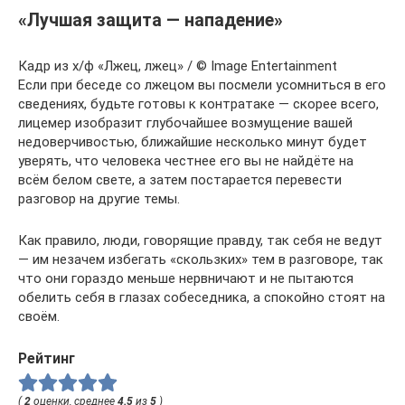
«Лучшая защита — нападение»
Кадр из х/ф «Лжец, лжец» / © Image Entertainment
Если при беседе со лжецом вы посмели усомниться в его
сведениях, будьте готовы к контратаке — скорее всего,
лицемер изобразит глубочайшее возмущение вашей
недоверчивостью, ближайшие несколько минут будет
уверять, что человека честнее его вы не найдёте на
всём белом свете, а затем постарается перевести
разговор на другие темы.
Как правило, люди, говорящие правду, так себя не ведут
— им незачем избегать «скользких» тем в разговоре, так
что они гораздо меньше нервничают и не пытаются
обелить себя в глазах собеседника, а спокойно стоят на
своём.
Рейтинг
(
2
оценки, среднее
4.5
из
5
)