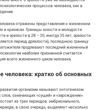
психологических процессов человека, как в
едение.
человека отражены представления о жизненном
ях и кризисах. Границы юности и молодости
ти и зрелости в 28 – 30, иногда 35 лет, зрелости
деляется период дряхлости), последнюю границу
долгожители продлевают последний жизненный
й психологии наиболее признанной считается
ция всего жизненного цикла человека.
е человека: кратко об основных
 развития организма называют онтогенезом.
х слов, означающих «сущий» и «зарождение».
остоит из трех периодов: эмбрионального,
 периоде, в свою очередь, выделяют несколько