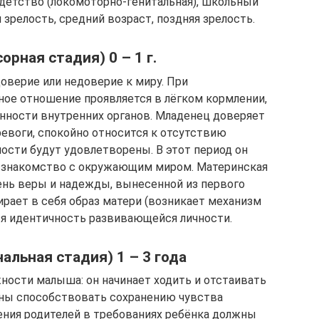
 детство (локомоторно-генитальная), школьный
 зрелость, средний возраст, поздняя зрелость.
рная стадия) 0 – 1 г.
доверие или недоверие к миру. При
ое отношение проявляется в лёгком кормлении,
нности внутренних органов. Младенец доверяет
тревоги, спокойно относится к отсутствию
бности будут удовлетворены. В этот период он
е, знакомство с окружающим миром. Материнская
ень веры и надежды, вынесенной из первого
ирает в себя образ матери (возникает механизм
ся идентичность развивающейся личности.
альная стадия) 1 – 3 года
ости малыша: он начинает ходить и отстаивать
ны способствовать сохранению чувства
ения родителей в требованиях ребёнка должны