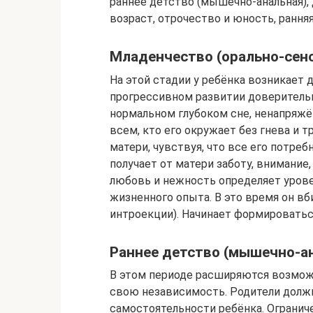
раннее детство (мышечно-анальная),
возраст, отрочество и юность, ранняя
Младенчество (орально-сенсо
На этой стадии у ребёнка возникает 
прогрессивном развитии доверительн
нормальном глубоком сне, ненапряжё
всем, кто его окружает без гнева и 
матери, чувствуя, что все его потре
получает от матери заботу, внимани
любовь и нежность определяет уров
жизненного опыта. В это время он вб
интроекции). Начинает формировать
Раннее детство (мышечно-ан
В этом периоде расширяются возможн
свою независимость. Родители долж
самостоятельности ребёнка. Огранич