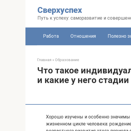
Перейти
Сверхуспех
к
контенту
Путь к успеху: саморазвитие и соверше
Работа
Отношения
Полезно з
Главная
»
Образование
Что такое индивидуа
и какие у него стадии
Хорошо изучены и особенно значимы 
жизненном цикле человека: рождение
возрастного развития этого периода 