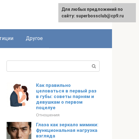
Для любых предложений по
сайту: superbossclub@cp9.ru
тиции
Другое
Поиск:
Как правильно
целоваться в первый раз
в губы: советы парням и
девушкам о первом
поцелуе
Отношения
Глаза как зеркало мимики:
функциональная нагрузка
взгляда