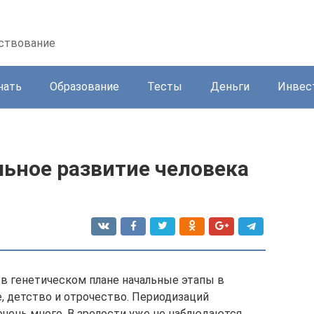
нствование
нать
Образование
Тесты
Деньги
Инвес
льное развитие человека
в генетическом плане начальные этапы в
, детство и отрочество. Периодизаций
очень много. В зрелости уже не наблюдаются