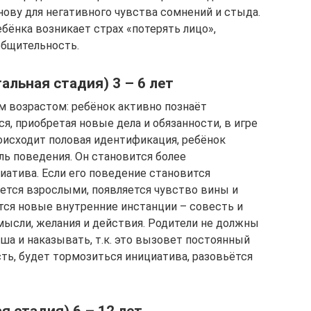
нову для негативного чувства сомнений и стыда.
ебёнка возникает страх «потерять лицо»,
общительность.
альная стадия) 3 – 6 лет
 возрастом: ребёнок активно познаёт
, приобретая новые дела и обязанности, в игре
исходит половая идентификация, ребёнок
ь поведения. Он становится более
атива. Если его поведение становится
ется взрослыми, появляется чувство вины и
тся новые внутренние инстанции – совесть и
мысли, желания и действия. Родители не должны
ша и наказывать, т.к. это вызовет постоянный
ть, будет тормозиться инициатива, разовьётся
я стадия) 6 – 12 лет