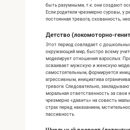
быть разумными, т.к. они создают ос
Если родители чрезмерно суровы, у р
постоянная тревога, скованность, не
Детство (локомоторно-генит
Этот период совпадает с дошкольным
окружающий мир, быстро всему учится
моделирует отношения взрослых. Про
осваивает мужскую и женскую модел
самостоятельным, формируется иници
агрессивным, инициатива ограничива
тревоги. Следовательно, закладываю
моральная ответственность за свои 
чрезмерно «давить» на совесть малы
страх перед наказанием, мстительнос
пассивность.
Школьный возраст (латентна