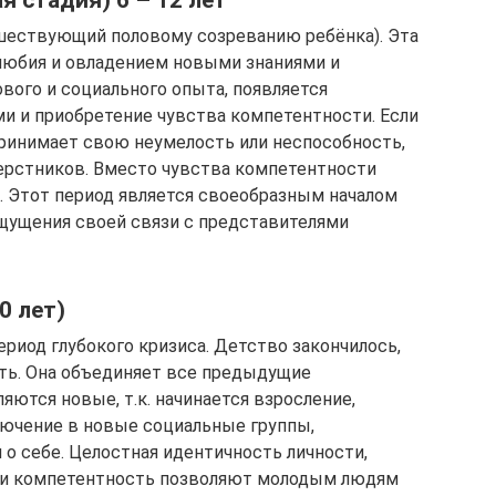
шествующий половому созреванию ребёнка). Эта
любия и овладением новыми знаниями и
вого и социального опыта, появляется
 и приобретение чувства компетентности. Если
принимает свою неумелость или неспособность,
ерстников. Вместо чувства компетентности
. Этот период является своеобразным началом
щущения своей связи с представителями
0 лет)
риод глубокого кризиса. Детство закончилось,
ть. Она объединяет все предыдущие
яются новые, т.к. начинается взросление,
лючение в новые социальные группы,
о себе. Целостная идентичность личности,
 и компетентность позволяют молодым людям