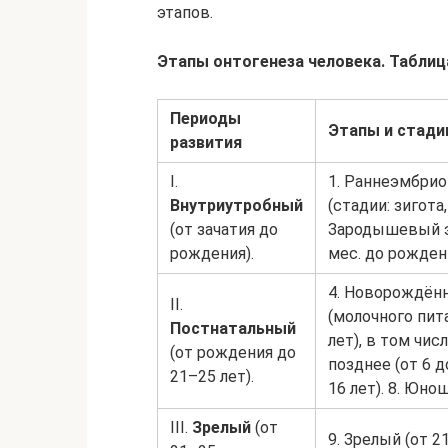
этапов.
Этапы онтогенеза человека. Таблиц
Периоды
Этапы и стади
развития
I.
1. Раннеэмбрио
Внутриутробный
(стадии: зигота
(от зачатия до
Зародышевый эта
рождения).
мес. до рождени
4. Новорождённы
II.
(молочного пита
Постнатальный
лет), в том числ
(от рождения до
позднее (от 6 д
21–25 лет).
16 лет). 8. Юно
III.
Зрелый
(от
9. Зрелый (от 2