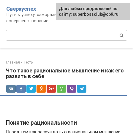
Перейти
Сверхуспех
Для любых предложений по
к
Путь к успеху: саморазвитие и
сайту: superbossclub@cp9.ru
контенту
совершенствование
Поиск:
Главная
»
Тесты
Что такое рациональное мышление и как его
развить в себе
Понятие рациональности
Перед тем как рассуждать о рациональном мышлении,