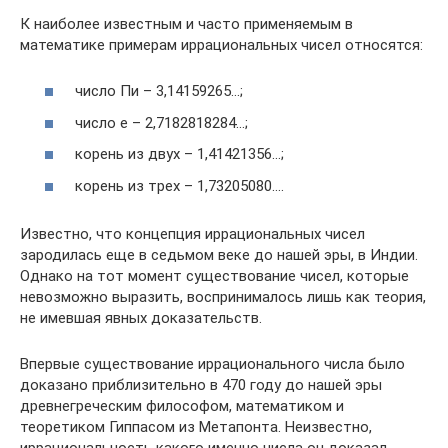
К наиболее известным и часто применяемым в
математике примерам иррациональных чисел относятся:
число Пи – 3,14159265…;
число e – 2,7182818284…;
корень из двух – 1,41421356…;
корень из трех – 1,73205080….
Известно, что концепция иррациональных чисел
зародилась еще в седьмом веке до нашей эры, в Индии.
Однако на тот момент существование чисел, которые
невозможно выразить, воспринималось лишь как теория,
не имевшая явных доказательств.
Впервые существование иррационального числа было
доказано приблизительно в 470 году до нашей эры
древнегреческим философом, математиком и
теоретиком Гиппасом из Метапонта. Неизвестно,
иррациональность какого именно числа он доказал.