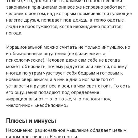
только, что, должно быть, какими-то собственными
законами и принципами она все же исправно работает:
человек с зонтом, над которым посмеиваются гуляющие
налегке друзья, попадает под дождь, а тепло одетые
люди не простужаются, когда неожиданно портится
погода.
Иррациональной можно считать не только интуицию, но
и обыкновенные ощущения (не физические, а
психологические). Человек даже сам себе не всегда
может объяснить, почему радуется или злится, почему
иногда по утрам чувствует себя бодрым и готовым к
новым свершениям, а в иные дни с ног валится от
усталости и ругает все и вся, на чем свет стоит. То есть
его ощущения попадают под определение
«иррационально» — это то же, что «непонятно»,
«нелогично», «необъяснимо».
Плюсы и минусы
Несомненно, рациональное мышление обладает целым
рядом достоинств. В частности: