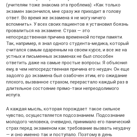
(учителям тоже знакома эта проблема): «Как только
экзамен закончился, мне сразу же приходит в голову
ответ. Во время же экзамена я не могу ничего
вспомнить». У всех своих пациентов я установил боязнь
провалиться на экзамене. Страх — это
непосредственная причина временной потери памяти.
Так, например, я знал одного студента-медика, который
считался самым одаренным на своем курсе, и все же на
устных и письменных экзаменах не был способен
ответить даже на самые простые вопросы. Я объяснил
ему, в чем непосредственная причина его неудач. Он еще
задолго до экзамена был озабочен этим, его ожидание
плохого, вызванное страхом, перерастало каждый раз в
длительное состояние прямо-таки непреодолимого
испуга.
А каждая мысль, которая порождает такое сильное
чувство, осуществляется подсознанием. Подсознание
молодого человека, очевидно, принимало его панический
страх перед экзаменом как требование вызвать неудачу
— и оно именно так и поступало. Поэтому в день