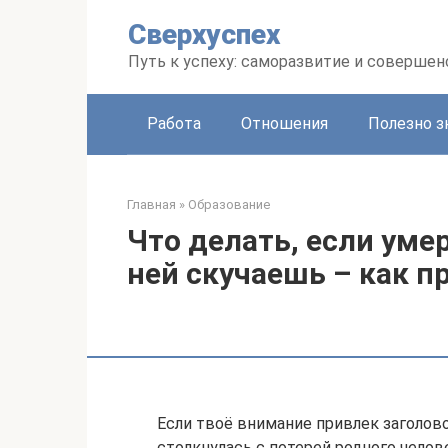
Перейти
Сверхуспех
к
контенту
Путь к успеху: саморазвитие и соверше
Работа
Отношения
Полезно з
Главная
»
Образование
Что делать, если уме
ней скучаешь – как 
Если твоё внимание привлек заголов
столкнулась с потерей родного челов