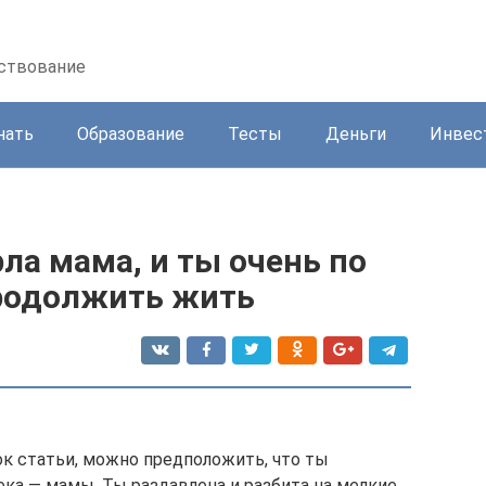
нствование
нать
Образование
Тесты
Деньги
Инвес
рла мама, и ты очень по
продолжить жить
ок статьи, можно предположить, что ты
ека — мамы. Ты раздавлена и разбита на мелкие