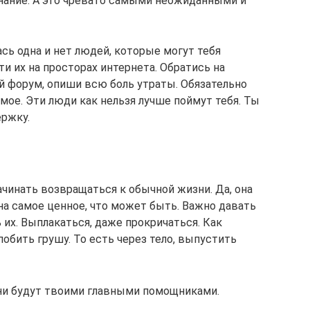
знание. А это чревато самыми неожиданными и
ась одна и нет людей, которые могут тебя
и их на просторах интернета. Обратись на
 форум, опиши всю боль утраты. Обязательно
амое. Эти люди как нельзя лучше поймут тебя. Ты
ержку.
чинать возвращаться к обычной жизни. Да, она
она самое ценное, что может быть. Важно давать
их. Выплакаться, даже прокричаться. Как
побить грушу. То есть через тело, выпустить
они будут твоими главными помощниками.