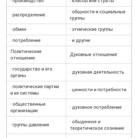
· производство
· классы или страты
· общности и социальные
· распределение
группы
· обмен
· этнические группы
· потребление
· и другие
Политические
Духовные отношения:
отношения:
· государство и его
· духовная деятельность
органы
· политические партии
· ценности и потребности
и их системы
· общественные
· духовное потребление
организации
· обыденное и
· группы давления
теоретическое сознание