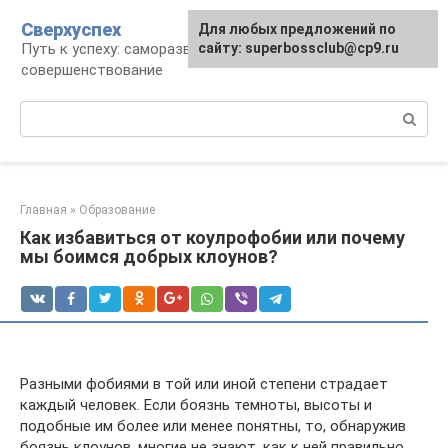
Перейти
Сверхуспех
Для любых предложений по
к
Путь к успеху: саморазвитие и
сайту: superbossclub@cp9.ru
контенту
совершенствование
Поиск:
Главная
»
Образование
Как избавиться от коулрофобии или почему
мы боимся добрых клоунов?
Разными фобиями в той или иной степени страдает
каждый человек. Если боязнь темноты, высоты и
подобные им более или менее понятны, то, обнаружив
боязнь клоунов, многие не знают, как к ней правильно