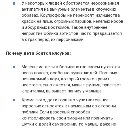
У некоторых людей обостряется неосознанная
антипатия на вычурные элементы в клоунских
образах. Коулрофобы не переносят излишества
красок на лице, огромных париков, нелепых носов
и абсурдных костюмов. Такое внутреннее
неприятие облика артистов часто превращается
в страх перед их персонажами.
Почему дети боятся клоунов:
Маленькие дети в большинстве своем пугаются
всего нового, особенно чужих людей. Поэтому
незнакомый клоун, который громко кричит,
неестественно смеется, машет руками, пристает
к зрителям, вызывает панику у малыша.
Кроме того, дети гораздо чувствительнее
взрослых относятся к насмешкам со стороны
публики. Если взрослый способен
контролировать свои эмоции или принимать
шутки с долей самоиронии, то малыш даже не