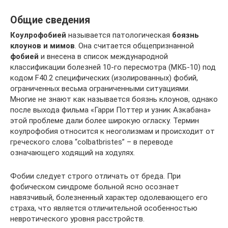
Общие сведения
Коулрофобией
называется патологическая
боязнь
клоунов и мимов
. Она считается общепризнанной
фобией
и внесена в список международной
классификации болезней 10-го пересмотра (МКБ-10) под
кодом F40.2 специфических (изолированных) фобий,
ограниченных весьма ограниченными ситуациями.
Многие не знают как называется боязнь клоунов, однако
после выхода фильма «Гарри Поттер и узник Азкабана»
этой проблеме дали более широкую огласку. Термин
коулрофобия относится к неоголизмам и происходит от
греческого слова “colbatbristes” – в переводе
означающего ходящий на ходулях.
Фобии следует строго отличать от бреда. При
фобическом синдроме больной ясно осознает
навязчивый, болезненный характер одолевающего его
страха, что является отличительной особенностью
невротического уровня расстройств.