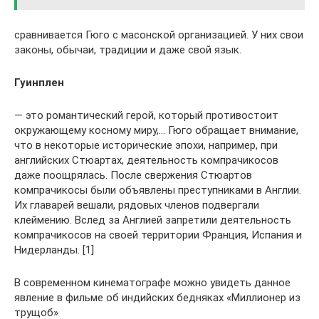
сравнивается Гюго с масонской организацией. У них свои
законы, обычаи, традиции и даже свой язык.
Гуинплен
— это романтический герой, который противостоит
окружающему косному миру,… Гюго обращает внимание,
что в некоторые исторические эпохи, например, при
английских Стюартах, деятельность компрачикосов
даже поощрялась. После свержения Стюартов
компрачикосы были объявлены преступниками в Англии.
Их главарей вешали, рядовых членов подвергали
клеймению. Вслед за Англией запретили деятельность
компрачикосов на своей территории Франция, Испания и
Нидерланды. [1]
В современном кинематографе можно увидеть данное
явление в фильме об индийских бедняках «Миллионер из
трущоб»