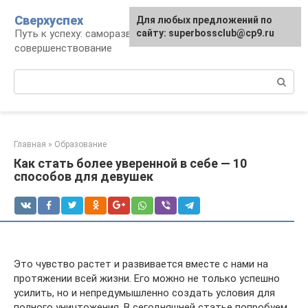
Перейти
Сверхуспех
Для любых предложений по
к
Путь к успеху: саморазвитие и
сайту: superbossclub@cp9.ru
контенту
совершенствование
Поиск:
Главная
»
Образование
Как стать более уверенной в себе — 10
способов для девушек
Это чувство растет и развивается вместе с нами на
протяжении всей жизни. Его можно не только успешно
усилить, но и непредумышленно создать условия для
полного уничтожения. В сегодняшней статье попробуем