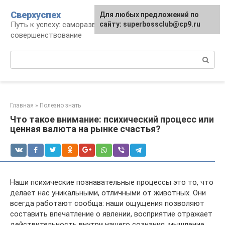
Перейти
Сверхуспех
Для любых предложений по
к
Путь к успеху: саморазвитие и
сайту: superbossclub@cp9.ru
контенту
совершенствование
Поиск:
Главная
»
Полезно знать
Что такое внимание: психический процесс или
ценная валюта на рынке счастья?
Наши психические познавательные процессы это то, что
делает нас уникальными, отличными от животных. Они
всегда работают сообща: наши ощущения позволяют
составить впечатление о явлении, восприятие отражает
действительность внутри нашего сознания, мышление