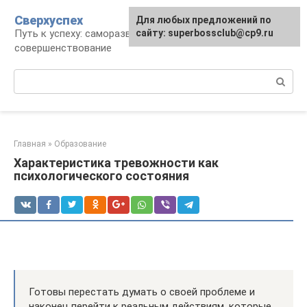
Перейти
Сверхуспех
Для любых предложений по
к
Путь к успеху: саморазвитие и
сайту: superbossclub@cp9.ru
контенту
совершенствование
Поиск:
Главная
»
Образование
Характеристика тревожности как
психологического состояния
Готовы перестать думать о своей проблеме и
наконец перейти к реальным действиям, которые